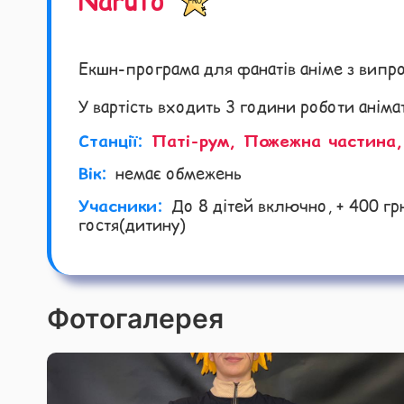
Naruto
Екшн-програма для фанатів аніме з випро
У вартість входить 3 години роботи анімат
Станції:
Паті-рум, Пожежна частина,
Вік:
немає обмежень
Учасники:
До 8 дітей включно, + 400 гр
гостя(дитину)
Фотогалерея