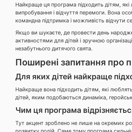
Найкраще ця програма підходить дітям, які лю
випробування і відчуття перемоги. Вона ос
командна підтримка і можливість відчути с
Якщо ви шукаєте, де провести день народже
активностями для дітей і зручною організац
незабутнього дитячого свята.
Поширені запитання про 
Для яких дітей найкраще підх
Найкраще вона підходить дітям, які люблять
дітей, яким подобаються динаміка, геройськ
Чим ця програма відрізняється
Тут акцент зроблено не лише на окремих розв
розвитку подій. Саме тому програма сильніш