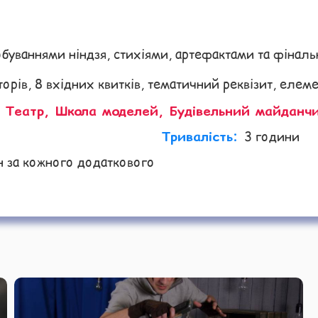
буваннями ніндзя, стихіями, артефактами та фінал
орів, 8 вхідних квитків, тематичний реквізит, елем
 Театр, Школа моделей, Будівельний майданчи
Тривалість:
3 години
н за кожного додаткового