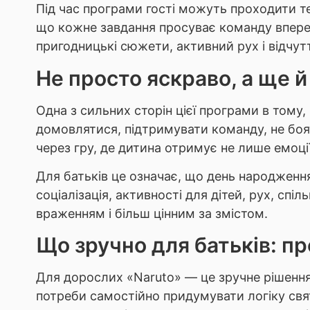
Під час програми гості можуть проходити те
що кожне завдання просуває команду впере
пригодницькі сюжети, активний рух і відчут
Не просто яскраво, а ще й
Одна з сильних сторін цієї програми в тому,
домовлятися, підтримувати команду, не боятис
через гру, де дитина отримує не лише емоції
Для батьків це означає, що день народження
соціалізація, активності для дітей, рух, сп
враженням і більш цінним за змістом.
Що зручно для батьків: пр
Для дорослих «Naruto» — це зручне рішення,
потреби самостійно придумувати логіку свят