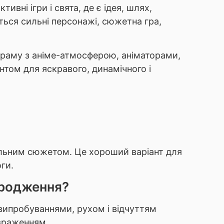
ивні ігри і свята, де є ідея, шлях,
ься сильні персонажі, сюжетна гра,
ограму з аніме-атмосферою, аніматорами,
нтом для яскравого, динамічного і
 сильним сюжетом. Це хороший варіант для
ги.
народження?
и випробуваннями, рухом і відчуттям
 враженням.