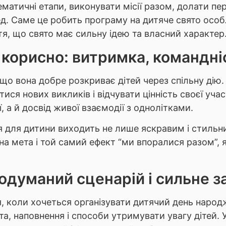
матичні етапи, виконувати місії разом, долати пер
д. Саме це робить програму на дитяче свято осо
тя, що свято має сильну ідею та власний характер
 корисно: витримка, командніс
 що вона добре розкриває дітей через спільну дію. 
я нових викликів і відчувати цінність своєї участ
, а й досвід живої взаємодії з однолітками.
 для дитини виходить не лише яскравим і стильни
ільна мета і той самий ефект “ми впоралися разом”
одуманий сценарій і сильне за
 коли хочеться організувати дитячий день народже
а, наповнення і способи утримувати увагу дітей. 