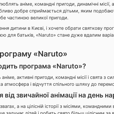
блять аніме, командні пригоди, динамічні місії, акт
обливо добре сприймається дітьми, яким подобают
ебе частиною великої пригоди.
ння дитини в Києві, і хочете обрати святкову пр
ією для батьків, «Naruto» стане дуже вдалим варіа
програму «Naruto»
одить програма «Naruto»?
 аніме, активні пригоди, командні місії і свята з
а атмосфера і відчуття спільного шляху до перемо
 від звичайної анімації на день 
агах, а на цілісній історії з місіями, командним
е залучає дітей і робить свято більш цілісним за