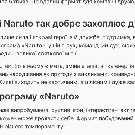
для батьків. Це вдалий формат для компанії друзів
 Naruto так добре захоплює д
 лише сила і яскраві герої, а й дружба, підтримка,
ограма «Naruto»: у ній є рух, командний дух, сюж
дині великої святкової місії.
ей, бо в ньому є мета, зміна етапів, чітка енергія
день народження як пригоду з викликами, команд
Києві виходить не хаотичним, а цілісним і дуже за
програму «Naruto»
ні випробування, рухливі ігри, інтерактивні актив
е кожен може проявити себе. Формат побудований
й різного темпераменту.