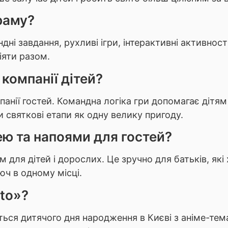
раму?
дні завдання, рухливі ігри, інтерактивні активност
діяти разом.
компанії дітей?
анії гостей. Командна логіка гри допомагає дітя
 святкові етапи як одну велику пригоду.
ю та напоями для гостей?
для дітей і дорослих. Це зручно для батьків, які
юч в одному місці.
to»?
ться дитячого дня народження в Києві з аніме-т