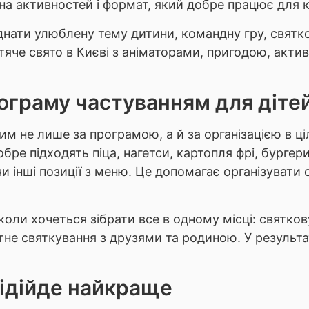
на активностей і формат, який добре працює для к
нати улюблену тему дитини, командну гру, святков
итяче свято в Києві з аніматорами, пригодою, акт
ограму частуванням для дітей
м не лише за програмою, а й за організацією в ц
обре підходять піца, нагетси, картопля фрі, бургер
и інші позиції з меню. Це допомагає організувати с
коли хочеться зібрати все в одному місці: святков
е святкування з друзями та родиною. У результаті
підійде найкраще