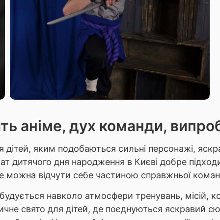
ять аніме, дух команди, випро
дітей, яким подобаються сильні персонажі, яскрав
ат дитячого дня народження в Києві добре підходи
 де можна відчути себе частиною справжньої коман
будується навколо атмосфери тренувань, місій, ком
не свято для дітей, де поєднуються яскравий сюж