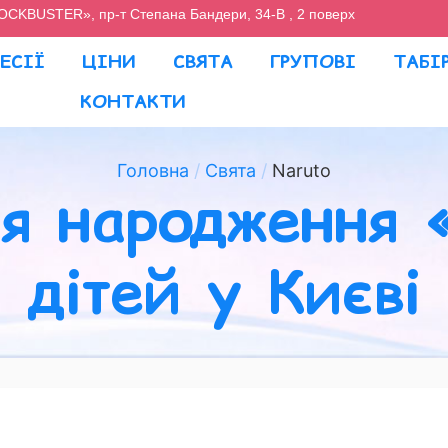
OCKBUSTER», пр-т Степана Бандери, 34-В , 2 поверх
ЕСІЇ
ЦІНИ
СВЯТА
ГРУПОВІ
ТАБІ
КОНТАКТИ
Головна
Свята
Naruto
я народження 
дітей у Києві