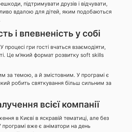
ешкоди, підтримувати друзів і відчувати,
бливо вдалою для дітей, яким подобаються
.
ть і впевненість у собі
У процесі гри гості вчаться взаємодіяти,
і. Це м’який формат розвитку soft skills
м за темою, а й змістовним. У програмі є
, який робить святкування більш сильним за
лучення всієї компанії
ння в Києві в яскравій тематиці, але без
У програмі вже є аніматори на день